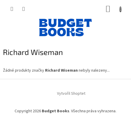
Přejít
NÁKUP
na
obsah
KOŠÍK
Richard Wiseman
Žádné produkty značky
Richard Wiseman
nebyly nalezeny...
Z
á
Vytvořil Shoptet
p
a
t
Copyright 2026
Budget Books
. Všechna práva vyhrazena.
í