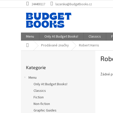
Přejít
244400117
lazarska@budgetbooks.cz
na
obsah
Menu
Only At Budget Books!
Classics
F
Domů
Prodávané značky
Robert Harris
P
Robe
o
Přeskočit
s
Kategorie
kategorie
t
Žádné p
r
Menu
a
Only At Budget Books!
n
Classics
n
í
Fiction
p
Non-fiction
a
Graphic Guides