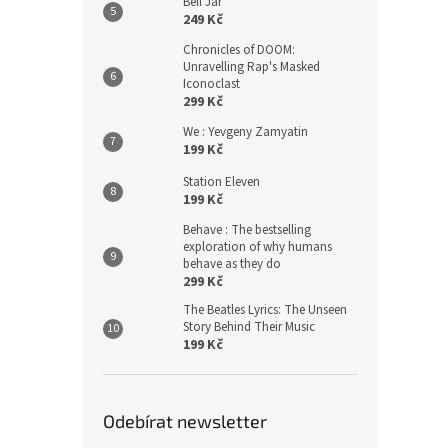
Bell Jar
249 Kč
Chronicles of DOOM:
Unravelling Rap's Masked
Iconoclast
299 Kč
We : Yevgeny Zamyatin
199 Kč
Station Eleven
199 Kč
Behave : The bestselling
exploration of why humans
behave as they do
299 Kč
The Beatles Lyrics: The Unseen
Story Behind Their Music
199 Kč
Odebírat newsletter