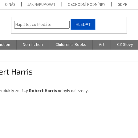
O NÁS
JAK NAKUPOVAT
OBCHODNÍ PODMÍNKY
GDPR
HLEDAT
iction
Non-fiction
Children's Books
Art
CZ Slevy
rt Harris
rodukty značky
Robert Harris
nebyly nalezeny...