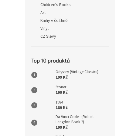
n
Children's Books
e
Art
l
Knihy v češtině
Vinyl
CZ Slevy
Top 10 produktů
Odyssey (Vintage Classics)
199 Kč
Stoner
199 Kč
1984
189 Kč
Da Vinci Code : (Robert
Langdon Book 2)
199 Kč