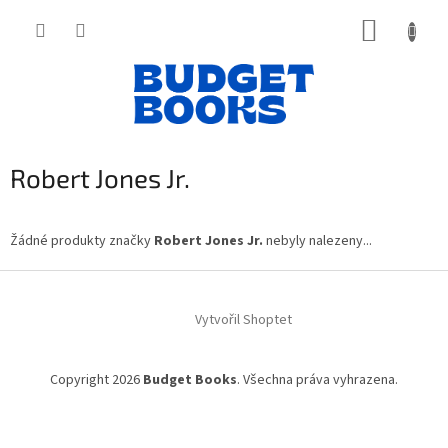
Přejít
NÁKUP
na
obsah
KOŠÍK
Robert Jones Jr.
Žádné produkty značky
Robert Jones Jr.
nebyly nalezeny...
Z
á
Vytvořil Shoptet
p
a
t
Copyright 2026
Budget Books
. Všechna práva vyhrazena.
í