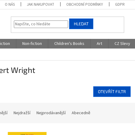
O NÁS
JAK NAKUPOVAT
OBCHODNÍ PODMÍNKY
GDPR
HLEDAT
iction
Non-fiction
Children's Books
Art
CZ Slevy
ert Wright
OTEVŘÍT FILTR
nější
Nejdražší
Nejprodávanější
Abecedně