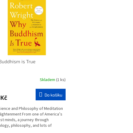
uddhism is True
Skladem
(1 ks)
Do košíku
 Kč
ience and Philosophy of Meditation
lightenment From one of America’s
st minds, a journey through
logy, philosophy, and lots of
tion to show how...