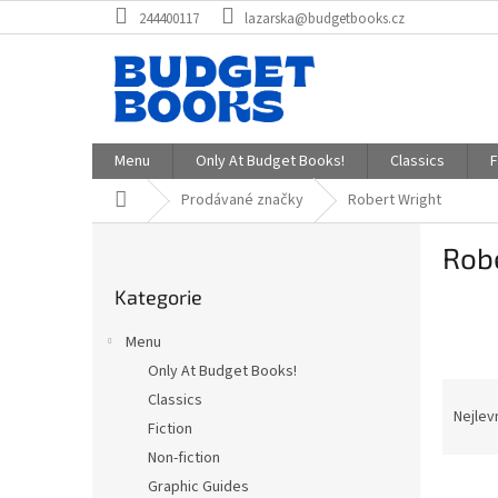
Přejít
244400117
lazarska@budgetbooks.cz
na
obsah
Menu
Only At Budget Books!
Classics
F
Domů
Prodávané značky
Robert Wright
P
Rob
o
Přeskočit
s
Kategorie
kategorie
t
r
Menu
a
Only At Budget Books!
n
Ř
Classics
n
a
Nejlev
í
Fiction
z
p
Non-fiction
e
a
V
n
Graphic Guides