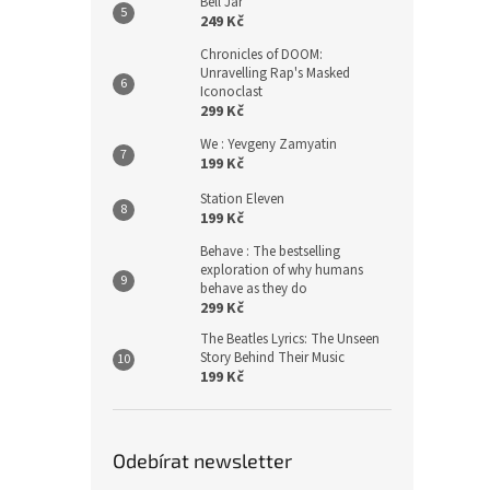
Bell Jar
249 Kč
Chronicles of DOOM:
Unravelling Rap's Masked
Iconoclast
299 Kč
We : Yevgeny Zamyatin
199 Kč
Station Eleven
199 Kč
Behave : The bestselling
exploration of why humans
behave as they do
299 Kč
The Beatles Lyrics: The Unseen
Story Behind Their Music
199 Kč
Odebírat newsletter