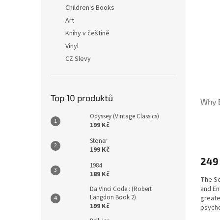
n
ý
í
Children's Books
e
p
p
Art
l
i
r
Knihy v češtině
s
o
Vinyl
p
d
CZ Slevy
r
u
o
k
d
t
u
ů
Top 10 produktů
Why B
k
t
Odyssey (Vintage Classics)
ů
199 Kč
Stoner
199 Kč
249
1984
189 Kč
The Sc
and En
Da Vinci Code : (Robert
Langdon Book 2)
greate
199 Kč
psycho
medita