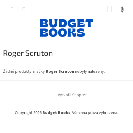
Přejít
NÁKUP
na
obsah
KOŠÍK
Roger Scruton
Žádné produkty značky
Roger Scruton
nebyly nalezeny...
Z
á
Vytvořil Shoptet
p
a
t
Copyright 2026
Budget Books
. Všechna práva vyhrazena.
í