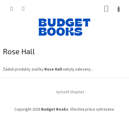
Přejít
NÁKUP
na
obsah
KOŠÍK
Rose Hall
Žádné produkty značky
Rose Hall
nebyly nalezeny...
Z
á
Vytvořil Shoptet
p
a
t
Copyright 2026
Budget Books
. Všechna práva vyhrazena.
í