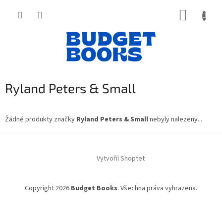
Přejít
NÁKUP
na
obsah
KOŠÍK
Ryland Peters & Small
Žádné produkty značky
Ryland Peters & Small
nebyly nalezeny...
Z
á
Vytvořil Shoptet
p
a
t
Copyright 2026
Budget Books
. Všechna práva vyhrazena.
í