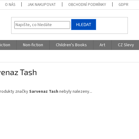
O NÁS
JAK NAKUPOVAT
OBCHODNÍ PODMÍNKY
GDPR
HLEDAT
iction
Non-fiction
Children's Books
Art
CZ Slevy
venaz Tash
rodukty značky
Sarvenaz Tash
nebyly nalezeny...