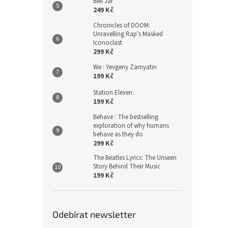
Bell Jar
249 Kč
Chronicles of DOOM:
Unravelling Rap's Masked
Iconoclast
299 Kč
We : Yevgeny Zamyatin
199 Kč
Station Eleven
199 Kč
Behave : The bestselling
exploration of why humans
behave as they do
299 Kč
The Beatles Lyrics: The Unseen
Story Behind Their Music
199 Kč
Odebírat newsletter