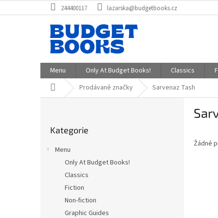
Přejít
244400117
lazarska@budgetbooks.cz
na
obsah
Menu
Only At Budget Books!
Classics
F
Domů
Prodávané značky
Sarvenaz Tash
P
Sar
o
Přeskočit
s
Kategorie
kategorie
t
Žádné p
r
Menu
a
Only At Budget Books!
n
Classics
n
í
Fiction
p
Non-fiction
a
Graphic Guides