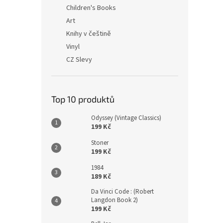
n
Children's Books
e
Art
l
Knihy v češtině
Vinyl
CZ Slevy
Top 10 produktů
Odyssey (Vintage Classics)
199 Kč
Stoner
199 Kč
1984
189 Kč
Da Vinci Code : (Robert
Langdon Book 2)
199 Kč