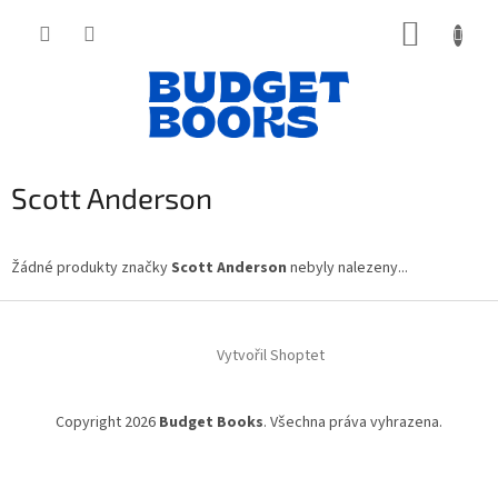
Přejít
NÁKUP
na
obsah
KOŠÍK
Scott Anderson
Žádné produkty značky
Scott Anderson
nebyly nalezeny...
Z
á
Vytvořil Shoptet
p
a
t
Copyright 2026
Budget Books
. Všechna práva vyhrazena.
í