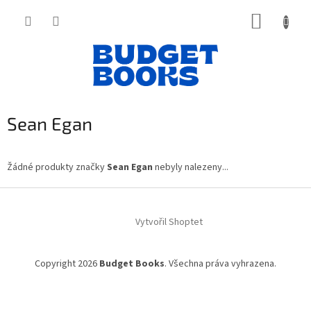
Přejít
NÁKUP
na
obsah
KOŠÍK
Sean Egan
Žádné produkty značky
Sean Egan
nebyly nalezeny...
Z
á
Vytvořil Shoptet
p
a
t
Copyright 2026
Budget Books
. Všechna práva vyhrazena.
í