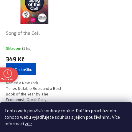
i
r
s
o
p
d
r
u
o
k
d
t
Song of the Cell
u
ů
k
Skladem
(1 ks)
t
349 Kč
ů
Do košíku
Zobrazit
Named a New York
Times Notable Book and a Best
Book of the Year by The
Economist, Oprah Daily,
BookPage, Book Riot, the New
Tento web používá soubory cookie. Dalším procházením
York Public Library, and...
1
položek celkem
O
tohoto webu vyjadřujete souhlas s jejich používáním.. Více
v
informací
zde
.
l
Z
t