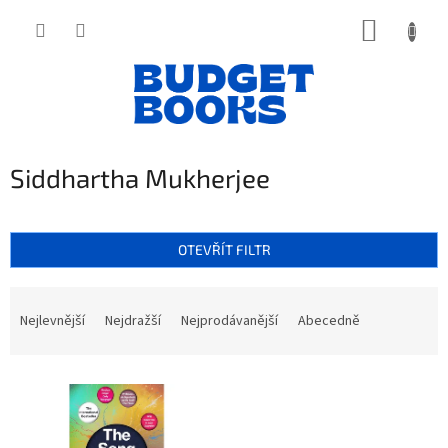
Přejít
NÁKUP
na
obsah
KOŠÍK
Siddhartha Mukherjee
OTEVŘÍT FILTR
Ř
a
Nejlevnější
Nejdražší
Nejprodávanější
Abecedně
z
e
V
n
ý
í
p
p