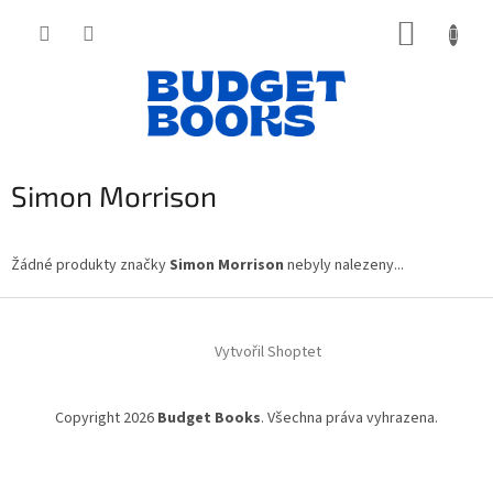
Přejít
NÁKUP
na
obsah
KOŠÍK
Simon Morrison
Žádné produkty značky
Simon Morrison
nebyly nalezeny...
Z
á
Vytvořil Shoptet
p
a
t
Copyright 2026
Budget Books
. Všechna práva vyhrazena.
í