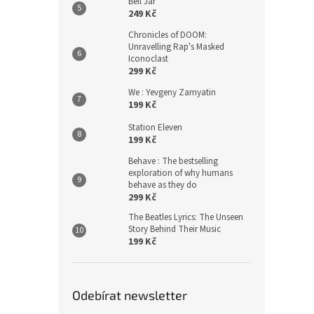
Bell Jar
249 Kč
Chronicles of DOOM:
Unravelling Rap's Masked
Iconoclast
299 Kč
We : Yevgeny Zamyatin
199 Kč
Station Eleven
199 Kč
Behave : The bestselling
exploration of why humans
behave as they do
299 Kč
The Beatles Lyrics: The Unseen
Story Behind Their Music
199 Kč
Odebírat newsletter