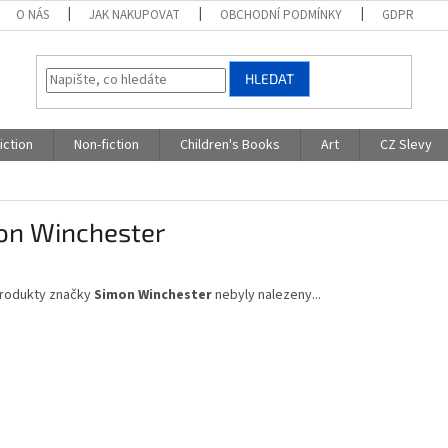
O NÁS
JAK NAKUPOVAT
OBCHODNÍ PODMÍNKY
GDPR
HLEDAT
iction
Non-fiction
Children's Books
Art
CZ Slevy
on Winchester
rodukty značky
Simon Winchester
nebyly nalezeny...