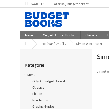
Přejít
244400117
lazarska@budgetbooks.cz
na
obsah
Menu
Only At Budget Books!
Classics
F
Domů
Prodávané značky
Simon Winchester
P
Sim
o
Přeskočit
s
Kategorie
kategorie
t
Žádné p
r
Menu
a
Only At Budget Books!
n
Classics
n
í
Fiction
p
Non-fiction
a
Graphic Guides