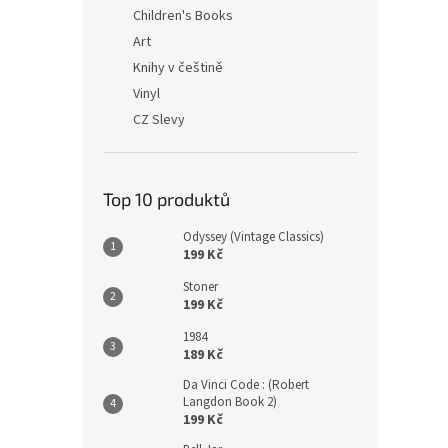
n
Children's Books
e
Art
l
Knihy v češtině
Vinyl
CZ Slevy
Top 10 produktů
Odyssey (Vintage Classics)
199 Kč
Stoner
199 Kč
1984
189 Kč
Da Vinci Code : (Robert
Langdon Book 2)
199 Kč