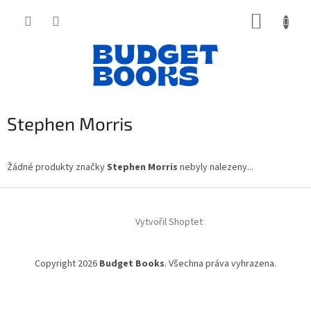
Přejít
NÁKUP
na
obsah
KOŠÍK
Stephen Morris
Žádné produkty značky
Stephen Morris
nebyly nalezeny...
Z
á
Vytvořil Shoptet
p
a
t
Copyright 2026
Budget Books
. Všechna práva vyhrazena.
í