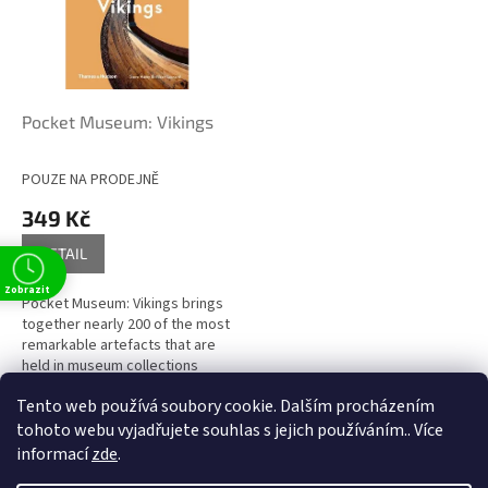
i
r
s
o
p
d
r
u
o
k
d
t
Pocket Museum: Vikings
u
ů
k
POUZE NA PRODEJNĚ
t
349 Kč
ů
DETAIL
Zobrazit
Pocket Museum: Vikings brings
together nearly 200 of the most
remarkable artefacts that are
held in museum collections
around the world. Although the
Tento web používá soubory cookie. Dalším procházením
popular image of the...
1
položek celkem
O
tohoto webu vyjadřujete souhlas s jejich používáním.. Více
v
informací
zde
.
l
Z
t