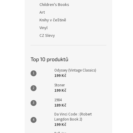
n
Children's Books
e
Art
l
Knihy v češtině
Vinyl
CZ Slevy
Top 10 produktů
Odyssey (Vintage Classics)
199 Kč
Stoner
199 Kč
1984
189 Kč
Da Vinci Code : (Robert
Langdon Book 2)
199 Kč