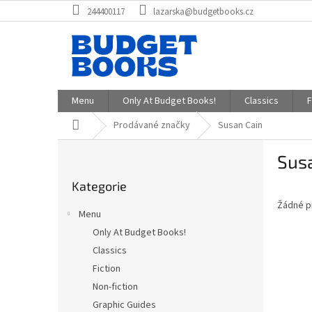
Přejít
244400117
lazarska@budgetbooks.cz
na
obsah
Menu
Only At Budget Books!
Classics
F
Domů
Prodávané značky
Susan Cain
P
Sus
o
Přeskočit
s
Kategorie
kategorie
t
Žádné p
r
Menu
a
Only At Budget Books!
n
Classics
n
í
Fiction
p
Non-fiction
a
Graphic Guides