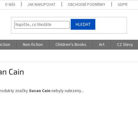
O NÁS
JAK NAKUPOVAT
OBCHODNÍ PODMÍNKY
GDPR
HLEDAT
iction
Non-fiction
Children's Books
Art
CZ Slevy
an Cain
rodukty značky
Susan Cain
nebyly nalezeny...