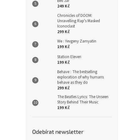
Bell Jar
249 Kč
Chronicles of DOOM:
Unravelling Rap's Masked
Iconoclast
299 Kč
We : Yevgeny Zamyatin
199 Kč
Station Eleven
199 Kč
Behave : The bestselling
exploration of why humans
behave as they do
299 Kč
The Beatles Lyrics: The Unseen
Story Behind Their Music
199 Kč
Odebírat newsletter