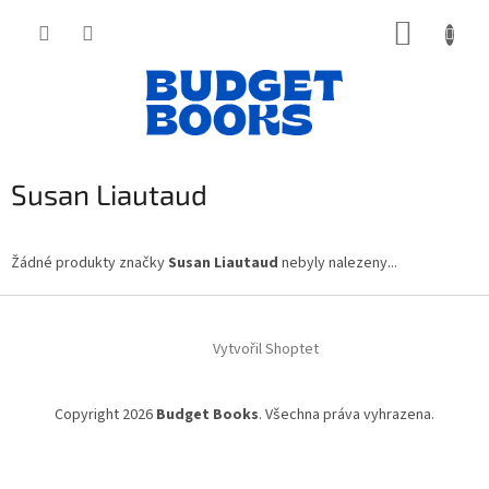
Přejít
NÁKUP
na
obsah
KOŠÍK
Susan Liautaud
Žádné produkty značky
Susan Liautaud
nebyly nalezeny...
Z
á
Vytvořil Shoptet
p
a
t
Copyright 2026
Budget Books
. Všechna práva vyhrazena.
í