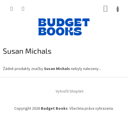
Přejít
NÁKUP
na
obsah
KOŠÍK
Susan Michals
Žádné produkty značky
Susan Michals
nebyly nalezeny...
Z
á
Vytvořil Shoptet
p
a
t
Copyright 2026
Budget Books
. Všechna práva vyhrazena.
í