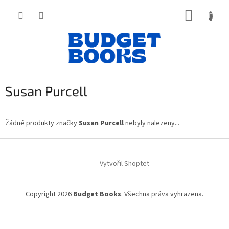
Přejít
NÁKUP
na
obsah
KOŠÍK
Susan Purcell
Žádné produkty značky
Susan Purcell
nebyly nalezeny...
Z
á
Vytvořil Shoptet
p
a
t
Copyright 2026
Budget Books
. Všechna práva vyhrazena.
í