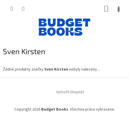
Přejít
NÁKUP
na
obsah
KOŠÍK
Sven Kirsten
Žádné produkty značky
Sven Kirsten
nebyly nalezeny...
Z
á
Vytvořil Shoptet
p
a
t
Copyright 2026
Budget Books
. Všechna práva vyhrazena.
í