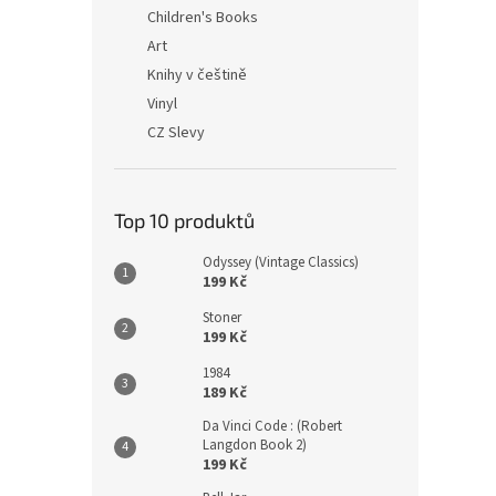
n
Children's Books
e
Art
l
Knihy v češtině
Vinyl
CZ Slevy
Top 10 produktů
Odyssey (Vintage Classics)
199 Kč
Stoner
199 Kč
1984
189 Kč
Da Vinci Code : (Robert
Langdon Book 2)
199 Kč