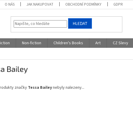
O NÁS
JAK NAKUPOVAT
OBCHODNÍ PODMÍNKY
GDPR
HLEDAT
iction
Non-fiction
Children's Books
Art
CZ Slevy
a Bailey
rodukty značky
Tessa Bailey
nebyly nalezeny...