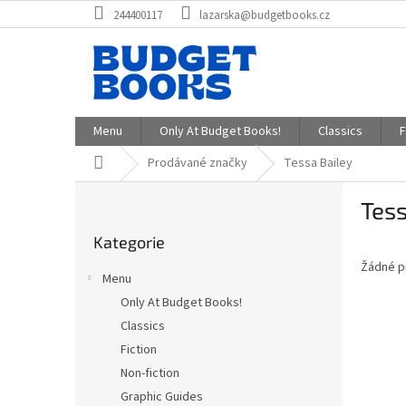
Přejít
244400117
lazarska@budgetbooks.cz
na
obsah
Menu
Only At Budget Books!
Classics
F
Domů
Prodávané značky
Tessa Bailey
P
Tess
o
Přeskočit
s
Kategorie
kategorie
t
Žádné p
r
Menu
a
Only At Budget Books!
n
Classics
n
í
Fiction
p
Non-fiction
a
Graphic Guides