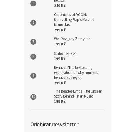
Bell Jar
249 Kč
Chronicles of DOOM:
Unravelling Rap's Masked
Iconoclast
299 Kč
We : Yevgeny Zamyatin
199 Kč
Station Eleven
199 Kč
Behave : The bestselling
exploration of why humans
behave as they do
299 Kč
The Beatles Lyrics: The Unseen
Story Behind Their Music
199 Kč
Odebírat newsletter