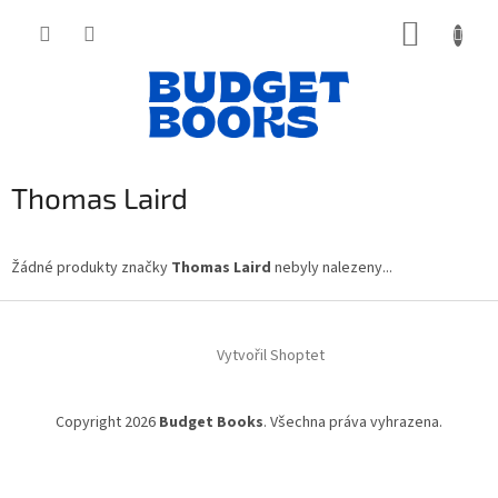
Přejít
NÁKUP
na
obsah
KOŠÍK
Thomas Laird
Žádné produkty značky
Thomas Laird
nebyly nalezeny...
Z
á
Vytvořil Shoptet
p
a
t
Copyright 2026
Budget Books
. Všechna práva vyhrazena.
í