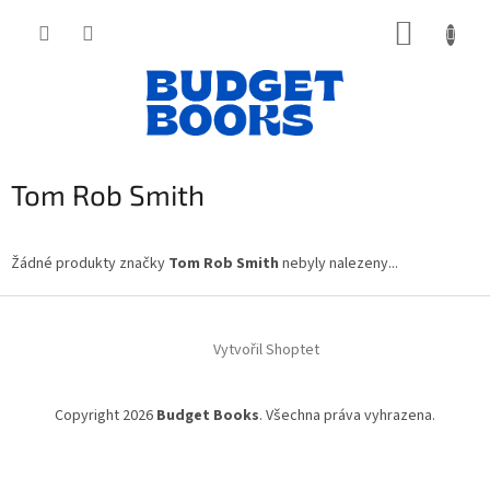
Přejít
NÁKUP
na
obsah
KOŠÍK
Tom Rob Smith
Žádné produkty značky
Tom Rob Smith
nebyly nalezeny...
Z
á
Vytvořil Shoptet
p
a
t
Copyright 2026
Budget Books
. Všechna práva vyhrazena.
í