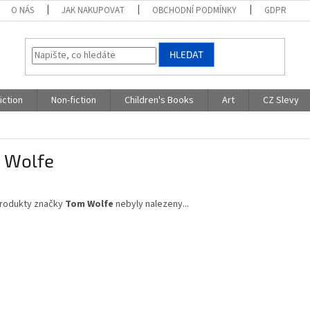
O NÁS
JAK NAKUPOVAT
OBCHODNÍ PODMÍNKY
GDPR
HLEDAT
iction
Non-fiction
Children's Books
Art
CZ Slevy
 Wolfe
rodukty značky
Tom Wolfe
nebyly nalezeny...