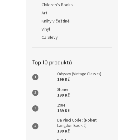
n
Children's Books
e
Art
l
Knihy v češtině
Vinyl
CZ Slevy
Top 10 produktů
Odyssey (Vintage Classics)
199 Kč
Stoner
199 Kč
1984
189 Kč
Da Vinci Code : (Robert
Langdon Book 2)
199 Kč