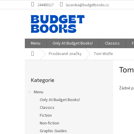
Přejít
244400117
lazarska@budgetbooks.cz
na
obsah
Menu
Only At Budget Books!
Classics
F
Domů
Prodávané značky
Tom Wolfe
P
Tom
o
Přeskočit
s
Kategorie
kategorie
t
Žádné p
r
Menu
a
Only At Budget Books!
n
Classics
n
í
Fiction
p
Non-fiction
a
Graphic Guides