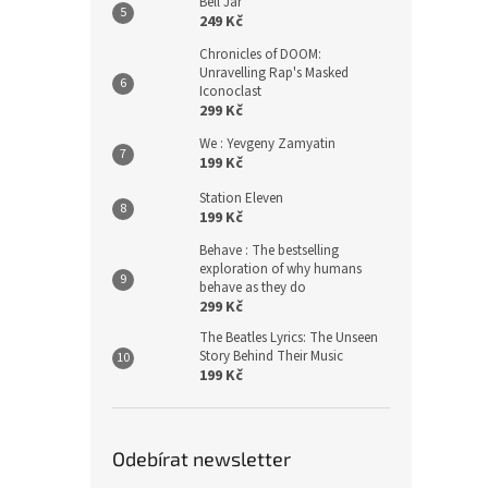
Bell Jar
249 Kč
Chronicles of DOOM:
Unravelling Rap's Masked
Iconoclast
299 Kč
We : Yevgeny Zamyatin
199 Kč
Station Eleven
199 Kč
Behave : The bestselling
exploration of why humans
behave as they do
299 Kč
The Beatles Lyrics: The Unseen
Story Behind Their Music
199 Kč
Odebírat newsletter