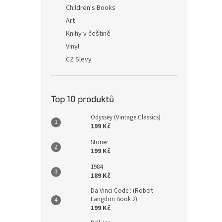
n
Children's Books
e
Art
l
Knihy v češtině
Vinyl
CZ Slevy
Top 10 produktů
Odyssey (Vintage Classics)
199 Kč
Stoner
199 Kč
1984
189 Kč
Da Vinci Code : (Robert
Langdon Book 2)
199 Kč