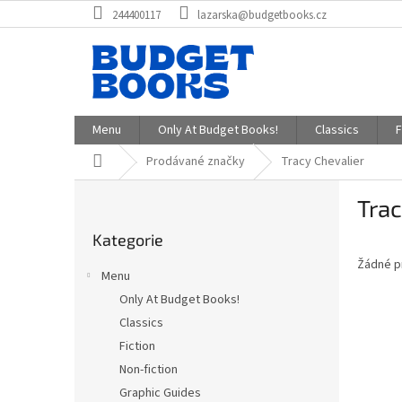
Přejít
244400117
lazarska@budgetbooks.cz
na
obsah
Menu
Only At Budget Books!
Classics
F
Domů
Prodávané značky
Tracy Chevalier
P
Trac
o
Přeskočit
s
Kategorie
kategorie
t
Žádné p
r
Menu
a
Only At Budget Books!
n
Classics
n
í
Fiction
p
Non-fiction
a
Graphic Guides