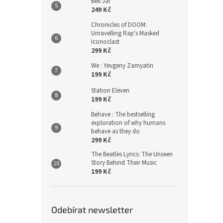
Bell Jar
249 Kč
Chronicles of DOOM:
Unravelling Rap's Masked
Iconoclast
299 Kč
We : Yevgeny Zamyatin
199 Kč
Station Eleven
199 Kč
Behave : The bestselling
exploration of why humans
behave as they do
299 Kč
The Beatles Lyrics: The Unseen
Story Behind Their Music
199 Kč
Odebírat newsletter