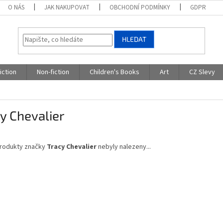
O NÁS
JAK NAKUPOVAT
OBCHODNÍ PODMÍNKY
GDPR
HLEDAT
iction
Non-fiction
Children's Books
Art
CZ Slevy
y Chevalier
rodukty značky
Tracy Chevalier
nebyly nalezeny...