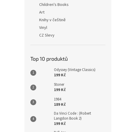
n
Children's Books
e
Art
l
Knihy v češtině
Vinyl
CZ Slevy
Top 10 produktů
Odyssey (Vintage Classics)
199 Kč
Stoner
199 Kč
1984
189 Kč
Da Vinci Code : (Robert
Langdon Book 2)
199 Kč