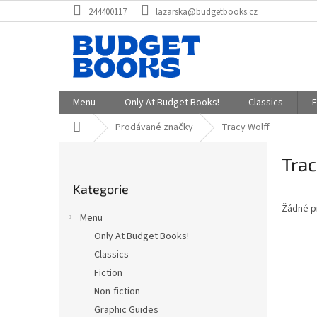
Přejít
244400117
lazarska@budgetbooks.cz
na
obsah
Menu
Only At Budget Books!
Classics
F
Domů
Prodávané značky
Tracy Wolff
P
Trac
o
Přeskočit
s
Kategorie
kategorie
t
Žádné p
r
Menu
a
Only At Budget Books!
n
Classics
n
í
Fiction
p
Non-fiction
a
Graphic Guides