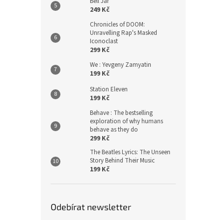
Bell Jar
249 Kč
Chronicles of DOOM:
Unravelling Rap's Masked
Iconoclast
299 Kč
We : Yevgeny Zamyatin
199 Kč
Station Eleven
199 Kč
Behave : The bestselling
exploration of why humans
behave as they do
299 Kč
The Beatles Lyrics: The Unseen
Story Behind Their Music
199 Kč
Odebírat newsletter