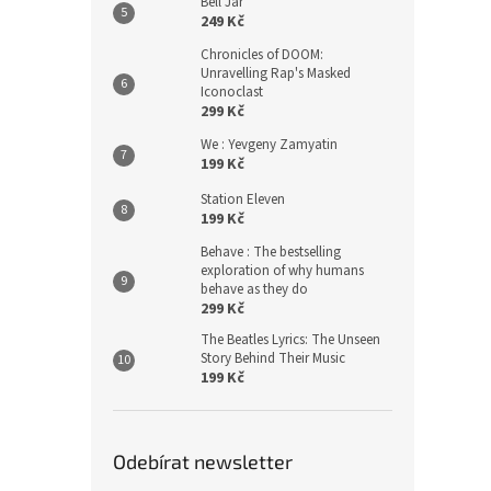
Bell Jar
249 Kč
Chronicles of DOOM:
Unravelling Rap's Masked
Iconoclast
299 Kč
We : Yevgeny Zamyatin
199 Kč
Station Eleven
199 Kč
Behave : The bestselling
exploration of why humans
behave as they do
299 Kč
The Beatles Lyrics: The Unseen
Story Behind Their Music
199 Kč
Odebírat newsletter