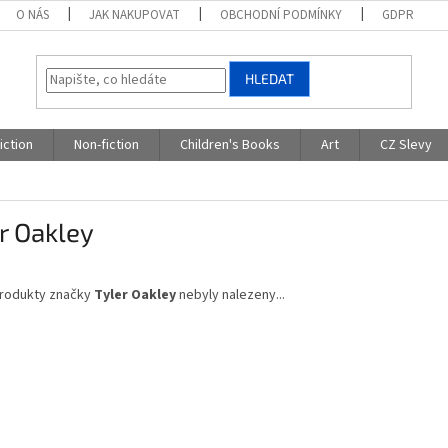
O NÁS
JAK NAKUPOVAT
OBCHODNÍ PODMÍNKY
GDPR
HLEDAT
iction
Non-fiction
Children's Books
Art
CZ Slevy
r Oakley
rodukty značky
Tyler Oakley
nebyly nalezeny...