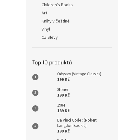
n
Children's Books
e
Art
l
Knihy v češtině
Vinyl
CZ Slevy
Top 10 produktů
Odyssey (Vintage Classics)
199 Kč
Stoner
199 Kč
1984
189 Kč
Da Vinci Code : (Robert
Langdon Book 2)
199 Kč