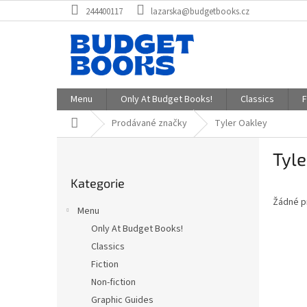
Přejít
244400117
lazarska@budgetbooks.cz
na
obsah
Menu
Only At Budget Books!
Classics
F
Domů
Prodávané značky
Tyler Oakley
P
Tyle
o
Přeskočit
s
Kategorie
kategorie
t
Žádné p
r
Menu
a
Only At Budget Books!
n
Classics
n
í
Fiction
p
Non-fiction
a
Graphic Guides