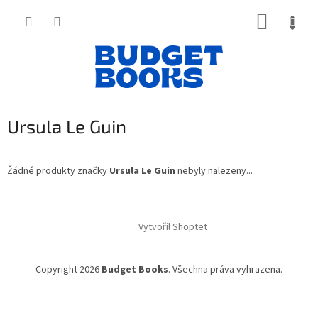
Přejít
NÁKUP
na
obsah
KOŠÍK
Ursula Le Guin
Žádné produkty značky
Ursula Le Guin
nebyly nalezeny...
Z
á
Vytvořil Shoptet
p
a
t
Copyright 2026
Budget Books
. Všechna práva vyhrazena.
í