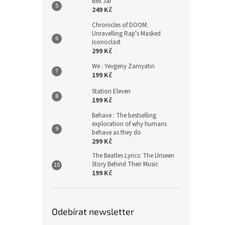
Bell Jar
249 Kč
Chronicles of DOOM:
Unravelling Rap's Masked
Iconoclast
299 Kč
We : Yevgeny Zamyatin
199 Kč
Station Eleven
199 Kč
Behave : The bestselling
exploration of why humans
behave as they do
299 Kč
The Beatles Lyrics: The Unseen
Story Behind Their Music
199 Kč
Odebírat newsletter