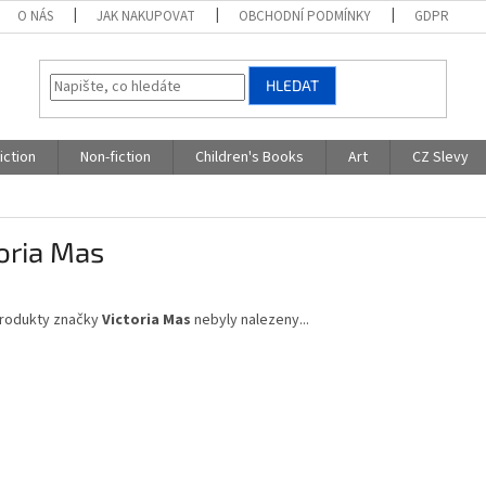
O NÁS
JAK NAKUPOVAT
OBCHODNÍ PODMÍNKY
GDPR
HLEDAT
iction
Non-fiction
Children's Books
Art
CZ Slevy
oria Mas
rodukty značky
Victoria Mas
nebyly nalezeny...