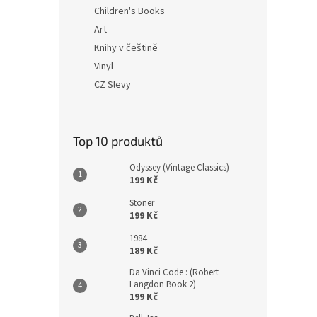
n
Children's Books
e
Art
l
Knihy v češtině
Vinyl
CZ Slevy
Top 10 produktů
Odyssey (Vintage Classics)
199 Kč
Stoner
199 Kč
1984
189 Kč
Da Vinci Code : (Robert
Langdon Book 2)
199 Kč