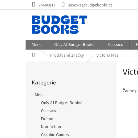
Přejít
244400117
lazarska@budgetbooks.cz
na
obsah
Menu
Only At Budget Books!
Classics
F
Domů
Prodávané značky
Victoria Mas
P
Vict
o
Přeskočit
s
Kategorie
kategorie
t
Žádné p
r
Menu
a
Only At Budget Books!
n
Classics
n
í
Fiction
p
Non-fiction
a
Graphic Guides