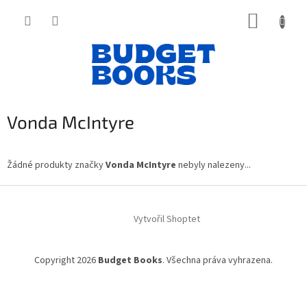
Přejít
NÁKUP
na
obsah
KOŠÍK
Vonda McIntyre
Žádné produkty značky
Vonda McIntyre
nebyly nalezeny...
Z
á
Vytvořil Shoptet
p
a
t
Copyright 2026
Budget Books
. Všechna práva vyhrazena.
í