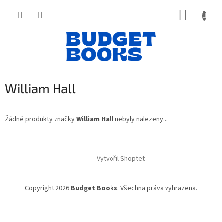
Přejít
NÁKUP
na
obsah
KOŠÍK
William Hall
Žádné produkty značky
William Hall
nebyly nalezeny...
Z
á
Vytvořil Shoptet
p
a
t
Copyright 2026
Budget Books
. Všechna práva vyhrazena.
í