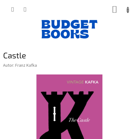
Přejít
NÁKUP
na
obsah
KOŠÍK
Castle
Autor: Franz Kafka