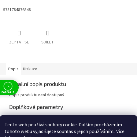
9781784876548
ZEPTAT SE
SDÍLET
Popis
Diskuze
Detailní popis produktu
Zobrazit
Popis produktu není dostupný
Doplňkové parametry
Kategorie
:
Fiction
Tento web používá soubory cookie. Dalším procházením
EAN
:
9781784876548
tohoto webu vyjadřujete souhlas s jejich používáním.. Více