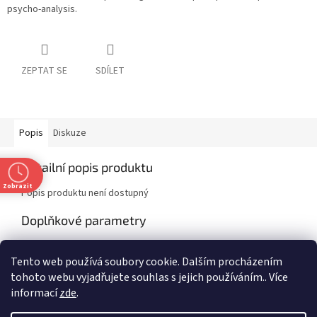
psycho-analysis.
ZEPTAT SE
SDÍLET
Popis
Diskuze
Detailní popis produktu
Zobrazit
Popis produktu není dostupný
Doplňkové parametry
Kategorie
:
Non-fiction
Tento web používá soubory cookie. Dalším procházením
EAN
:
9780099483649
tohoto webu vyjadřujete souhlas s jejich používáním.. Více
informací
zde
.
Z
t