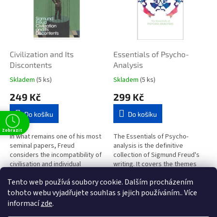
i
r
s
o
p
d
r
u
o
k
d
t
Civilization and Its
Essentials of Psycho-
u
ů
Discontents
Analysis
k
Skladem
(5 ks)
Skladem
(5 ks)
t
249 Kč
299 Kč
ů
Do košíku
Do košíku
Zobrazit
In what remains one of his most
The Essentials of Psycho-
seminal papers, Freud
analysis is the definitive
considers the incompatibility of
collection of Sigmund Freud's
civilisation and individual
writing. It covers the themes
happiness, and the tensions
that Freud explored in his work
Tento web používá soubory cookie. Dalším procházením
between the claims of society
from the meaning of dreams
2
položek celkem
O
and...
and...
tohoto webu vyjadřujete souhlas s jejich používáním.. Více
v
informací
zde
.
l
Z
t