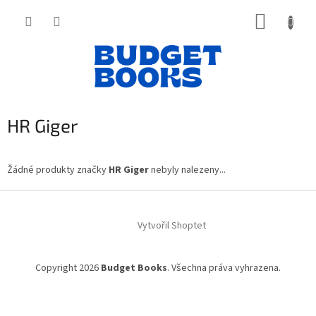
Přejít
NÁKUP
na
obsah
KOŠÍK
HR Giger
Žádné produkty značky
HR Giger
nebyly nalezeny...
Z
á
Vytvořil Shoptet
p
a
t
Copyright 2026
Budget Books
. Všechna práva vyhrazena.
í