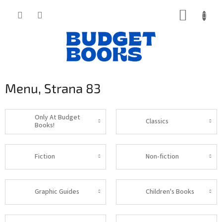
Přejít
NÁKUP
na
obsah
KOŠÍK
Menu
, Strana 83
Only At Budget
Classics
Books!
Fiction
Non-fiction
Graphic Guides
Children's Books