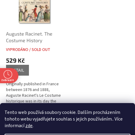
i
r
s
o
p
d
r
u
o
k
d
t
Auguste Racinet. The
u
ů
Costume History
k
VYPRODÁNO / SOLD OUT
t
529 Kč
ů
DETAIL
Zobrazit
Originally published in France
between 1876 and 1888,
Auguste Racinet's Le Costume
historique was in its day the
most wide-ranging and incisive
Tento web používá soubory cookie. Dalším procházením
study of clothing ever
1
položek celkem
O
attempted....
tohoto webu vyjadřujete souhlas s jejich používáním.. Více
v
informací
zde
.
l
Z
t