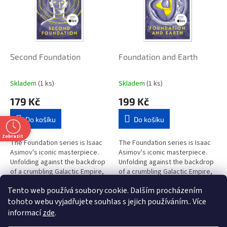
i
r
s
o
p
d
r
u
o
k
d
t
Second Foundation
Foundation and Earth
u
ů
k
Skladem
(1 ks)
Skladem
(1 ks)
t
179 Kč
199 Kč
ů
Do košíku
Do košíku
Zobrazit
The Foundation series is Isaac
The Foundation series is Isaac
Asimov's iconic masterpiece.
Asimov's iconic masterpiece.
Unfolding against the backdrop
Unfolding against the backdrop
of a crumbling Galactic Empire,
of a crumbling Galactic Empire,
the story of Hari Seldon's two
the story of Hari Seldon's two
Tento web používá soubory cookie. Dalším procházením
Foundations is a...
Foundations is a...
2
položek celkem
O
tohoto webu vyjadřujete souhlas s jejich používáním.. Více
v
informací
zde
.
l
Z
t