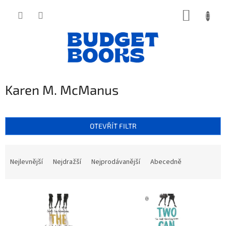
Přejít
NÁKUP
na
obsah
KOŠÍK
Karen M. McManus
OTEVŘÍT FILTR
Ř
a
Nejlevnější
Nejdražší
Nejprodávanější
Abecedně
z
e
V
n
ý
í
p
p