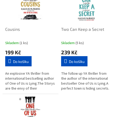
i
r
s
o
p
d
r
u
o
k
d
t
Cousins
Two Can Keep a Secret
u
ů
k
Skladem
(1 ks)
Skladem
(5 ks)
t
199 Kč
239 Kč
ů
Do košíku
Do košíku
An explosive YA thriller from
The follow up YA thriller from
international bestselling author
the author of the international
of One of Us is Lying.The Storys
bestseller One of Us is Lying.A
are the envy of their
perfect town is hiding secrets.
neighbours: owners of the
Secrets that somebody would
largest property on their East...
kill to keep...