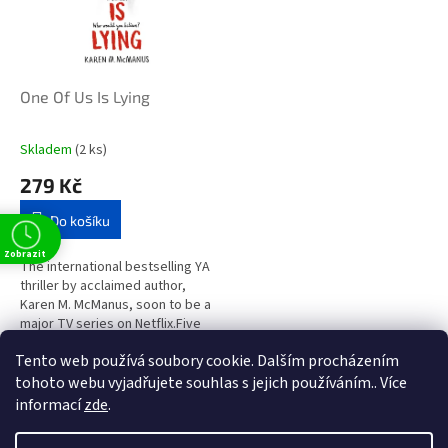
One Of Us Is Lying
Skladem
(2 ks)
279 Kč
Do košíku
Zobrazit
The international bestselling YA
thriller by acclaimed author,
Karen M. McManus, soon to be a
major TV series on Netflix.Five
students walk into detention.
Tento web používá soubory cookie. Dalším procházením
Only four come out...
3
položek celkem
O
tohoto webu vyjadřujete souhlas s jejich používáním.. Více
v
informací
zde
.
l
Z
t
á
á