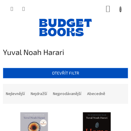
Přejít
NÁKUP
na
obsah
KOŠÍK
Yuval Noah Harari
OTEVŘÍT FILTR
Ř
a
Nejlevnější
Nejdražší
Nejprodávanější
Abecedně
z
e
V
n
ý
í
p
p