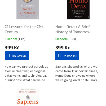
i
r
s
o
p
d
r
u
o
k
d
t
21 Lessons for the 21st
Homo Deus : A Brief
u
ů
Century
History of Tomorrow
k
Skladem
(1 ks)
Skladem
(1 ks)
t
399 Kč
399 Kč
ů
Do košíku
Do košíku
How can we protect ourselves
Sapiens showed us where we
from nuclear war, ecological
came from. In uncertain times,
cataclysms and technological
Homo Deus shows us where
disruptions? What can we do
we're going.Yuval Noah Harari
about the epidemic of fake
envisions a near future in which
news or the threat of
we face a new set of...
terrorism?...