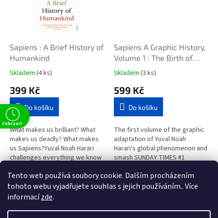
Sapiens : A Brief History of
Sapiens A Graphic History,
Humankind
Volume 1 : The Birth of
Humankind
Skladem
(4 ks)
Skladem
(3 ks)
399 Kč
599 Kč
Do košíku
Do košíku
Zobrazit
What makes us brilliant? What
The first volume of the graphic
makes us deadly? What makes
adaptation of Yuval Noah
us Sapiens?Yuval Noah Harari
Harari's global phenomenon and
challenges everything we know
smash SUNDAY TIMES #1
about being human.Earth is 4.5
BESTSELLER. Featuring 256
Tento web používá soubory cookie. Dalším procházením
billion years old. In just a...
pages of gorgeous full-colour...
4
položek celkem
O
tohoto webu vyjadřujete souhlas s jejich používáním.. Více
v
informací
zde
.
l
Z
t
á
á