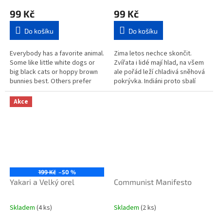
99 Kč
99 Kč
Do košíku
Do košíku
Everybody has a favorite animal.
Zima letos nechce skončit.
Some like little white dogs or
Zvířata i lidé mají hlad, na všem
big black cats or hoppy brown
ale pořád leží chladivá sněhová
bunnies best. Others prefer
pokrývka. Indiáni proto sbalí
squishy snails or tall giraffes or
svůj tábor a vydají se na jih
sleek black...
vstříc bizoním stádům....
Akce
199 Kč
–50 %
Yakari a Velký orel
Communist Manifesto
Skladem
(4 ks)
Skladem
(2 ks)